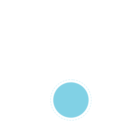
oyuncağını her özlediğinde o fotoğrafa
bakabilirsin.
Kaynakça:
Bryson, T. P., Siegel, D. J. (2019).
Bütün Beyinli Çocuk (1. Baskı).
İstanbul: Diyojen Yayıncılık.
Hacettepe Üniversitesi Montessori Eğitimcisi
Habibe Nur ELMACI
LEAVE A REPLY
Your email address will not be