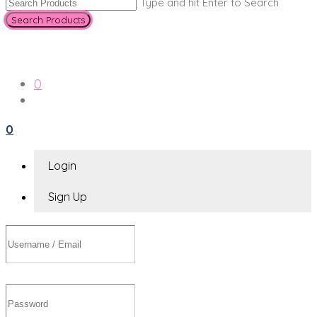
Type and hit Enter to Search
0
0
Login
Sign Up