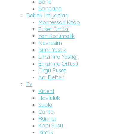
Bone
Bandana
Bebek İhtiyaçları
Montessori Kitap
Puset Örtüsü
Yan Korumalık
Nevresim
İsimli Yastık
Emzirme Yastığı
Emzirme Örtüsü
Örgü Puset
Anı Defteri
Ev
Kırlent
Havluluk
Supla
Çanta
Runner
Kapı Süsü
İsimlik