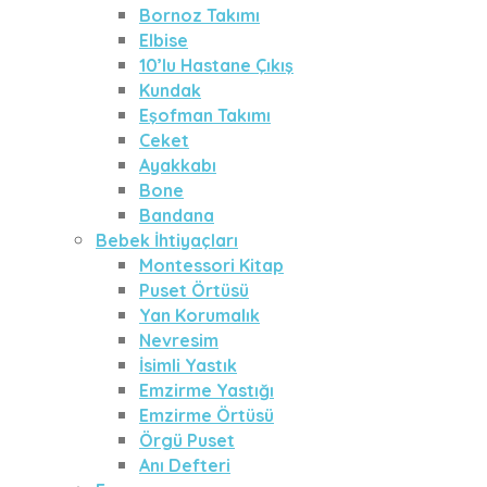
Bornoz Takımı
Elbise
10’lu Hastane Çıkış
Kundak
Eşofman Takımı
Ceket
Ayakkabı
Bone
Bandana
Bebek İhtiyaçları
Montessori Kitap
Puset Örtüsü
Yan Korumalık
Nevresim
İsimli Yastık
Emzirme Yastığı
Emzirme Örtüsü
Örgü Puset
Anı Defteri