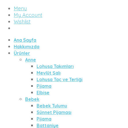
Menu
My Account
Wishlist
Ana Sayfa
Hakkımızda
Ürünler
Anne
Lohusa Takımları
Mevlüt Şalı
Lohusa Taç ve Terliği
Pijama
Elbise
Bebek
Bebek Tulumu
Sünnet Pijaması
Pijama
Battaniye