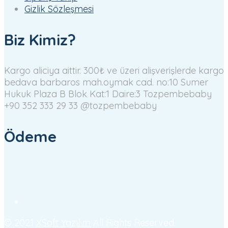
Gizlik Sözleşmesi
Biz Kimiz?
Kargo aliciya aittir. 300₺ ve üzeri alişverişlerde kargo
bedava
barbaros mah.oymak cad. no:10 Sumer
Hukuk Plaza B Blok Kat:1 Daire:3 Tozpembebaby
+90 352 333 29 33
@tozpembebaby
Ödeme
© 2021
XSoft Yazılım
All Rights Reserved.