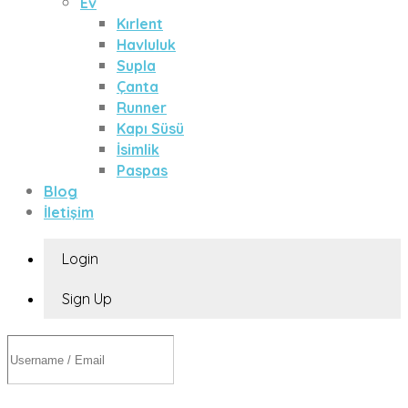
Ev
Kırlent
Havluluk
Supla
Çanta
Runner
Kapı Süsü
İsimlik
Paspas
Blog
İletişim
Login
Sign Up