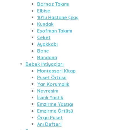
Bornoz Takımı
Elbise
10’lu Hastane Çıkış
Kundak
Eşofman Takımı
Ceket
Ayakkabı
Bone
Bandana
Bebek İhtiyaçları
Montessori Kitap
Puset Örtüsü
Yan Korumalık
Nevresim
İsimli Yastık
Emzirme Yastığı
Emzirme Örtüsü
Örgü Puset
Anı Defteri