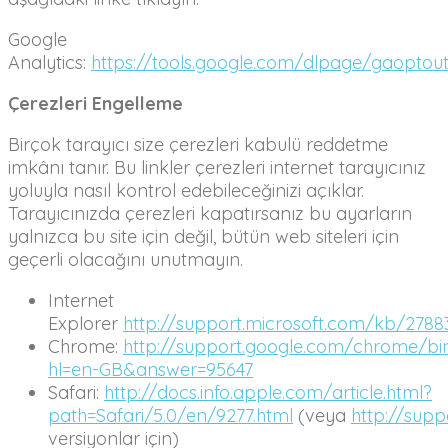
Google
Analytics:
https://tools.google.com/dlpage/gaoptou
Çerezleri Engelleme
Birçok tarayıcı size çerezleri kabulü reddetme
imkânı tanır. Bu linkler çerezleri internet tarayıcınız
yoluyla nasıl kontrol edebileceğinizi açıklar.
Tarayıcınızda çerezleri kapatırsanız bu ayarların
yalnızca bu site için değil, bütün web siteleri için
geçerli olacağını unutmayın.
Internet
Explorer
http://support.microsoft.com/kb/2788
Chrome:
http://support.google.com/chrome/bi
hl=en-GB&answer=95647
Safari:
http://docs.info.apple.com/article.html?
path=Safari/5.0/en/9277.html
(veya
http://sup
versiyonlar için)