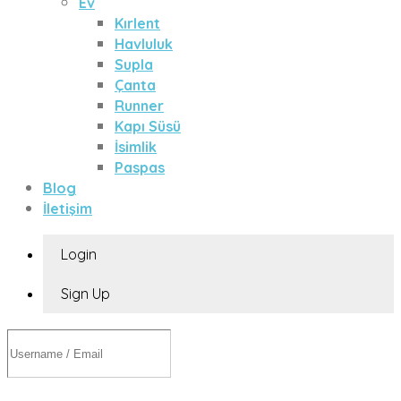
Ev
Kırlent
Havluluk
Supla
Çanta
Runner
Kapı Süsü
İsimlik
Paspas
Blog
İletişim
Login
Sign Up