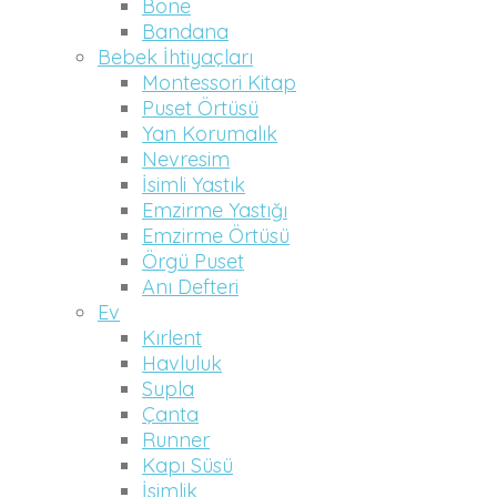
Bone
Bandana
Bebek İhtiyaçları
Montessori Kitap
Puset Örtüsü
Yan Korumalık
Nevresim
İsimli Yastık
Emzirme Yastığı
Emzirme Örtüsü
Örgü Puset
Anı Defteri
Ev
Kırlent
Havluluk
Supla
Çanta
Runner
Kapı Süsü
İsimlik