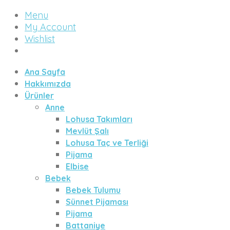
Menu
My Account
Wishlist
Ana Sayfa
Hakkımızda
Ürünler
Anne
Lohusa Takımları
Mevlüt Şalı
Lohusa Taç ve Terliği
Pijama
Elbise
Bebek
Bebek Tulumu
Sünnet Pijaması
Pijama
Battaniye