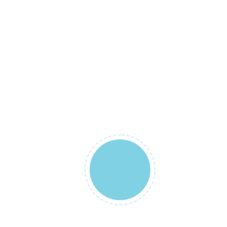
Kargo aliciya aittir. 300
alişverişlerde kargo be
barbaros mah.oymak ca
Sumer Hukuk Plaza B Bl
Daire:3 Tozpembebaby
p
+90 352 333 29 33
şmesi
@tozpembebaby