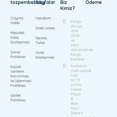
tozpembebaby
Sayfalar
Biz
Ödeme
Kimiz?
Cayma
Hesabım
Kargo
Hakkı
aliciya
İstek Listesi
aittir.
Mesafeli
300₺
Satış
Sipariş
ve
Sözleşmesi
Takip
üzeri
alişverişlerde
Çerez
Gizlik
kargo
Politikası
Sözleşmesi
bedava
barbaros
Kişisel
mah.oymak
Verilerin
cad.
Korunması
no:10
ve İşlenmesi
Sumer
Politikası
Hukuk
Plaza
Gizlilik
B
Politikası
Blok
Kat:1
Daire:3