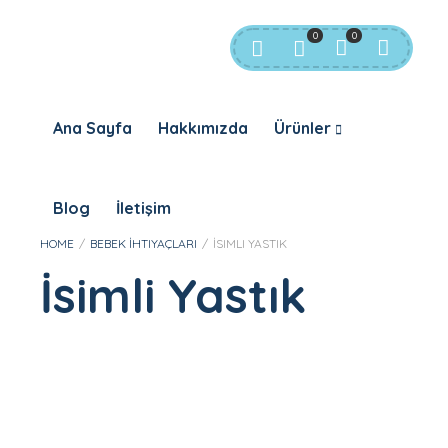
Login
Sign Up
0
0
Ana Sayfa
Hakkımızda
Ürünler
Blog
İletişim
Forgot Password?
REMEMBER ME
HOME
/
BEBEK İHTIYAÇLARI
/
İSIMLI YASTIK
SIGN IN
İsimli Yastık