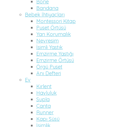
Bone
Bandana
Bebek İhtiyaçları
Montessori Kitap
Puset Örtüsü
Yan Korumalık
Nevresim
İsimli Yastık
Emzirme Yastığı
Emzirme Örtüsü
Örgü Puset
Anı Defteri
Ev
Kırlent
Havluluk
Supla
Çanta
Runner
Kapı Süsü
İsimlik