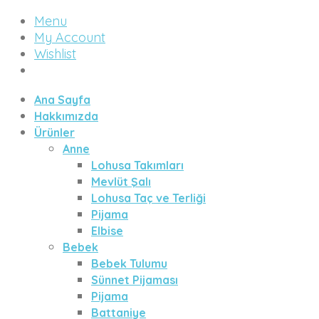
Menu
My Account
Wishlist
Ana Sayfa
Hakkımızda
Ürünler
Anne
Lohusa Takımları
Mevlüt Şalı
Lohusa Taç ve Terliği
Pijama
Elbise
Bebek
Bebek Tulumu
Sünnet Pijaması
Pijama
Battaniye