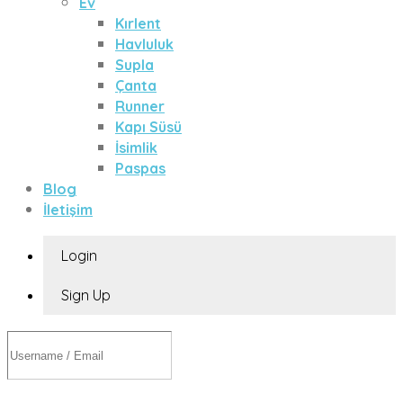
Ev
Kırlent
Havluluk
Supla
Çanta
Runner
Kapı Süsü
İsimlik
Paspas
Blog
İletişim
Login
Sign Up