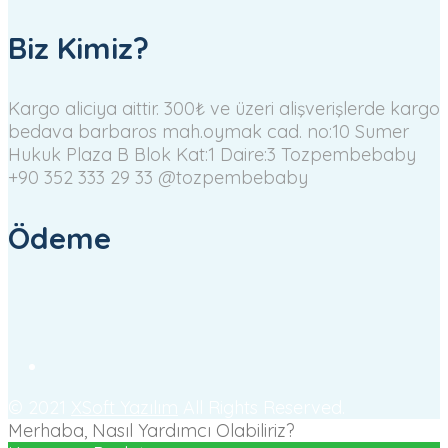
Biz Kimiz?
Kargo aliciya aittir. 300₺ ve üzeri alişverişlerde kargo
bedava
barbaros mah.oymak cad. no:10 Sumer
Hukuk Plaza B Blok Kat:1 Daire:3 Tozpembebaby
+90 352 333 29 33
@tozpembebaby
Ödeme
© 2021
XSoft Yazılım
All Rights Reserved.
Merhaba, Nasıl Yardımcı Olabiliriz?