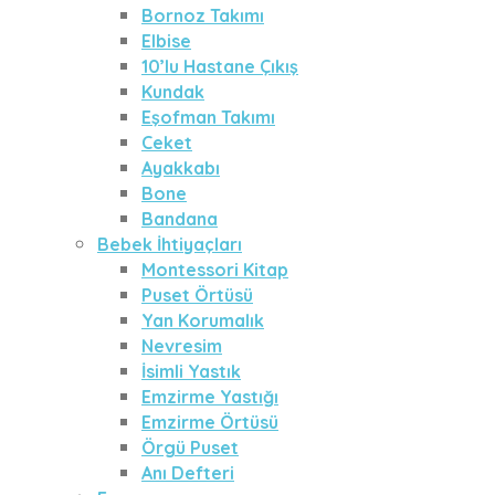
Bornoz Takımı
Elbise
10’lu Hastane Çıkış
Kundak
Eşofman Takımı
Ceket
Ayakkabı
Bone
Bandana
Bebek İhtiyaçları
Montessori Kitap
Puset Örtüsü
Yan Korumalık
Nevresim
İsimli Yastık
Emzirme Yastığı
Emzirme Örtüsü
Örgü Puset
Anı Defteri