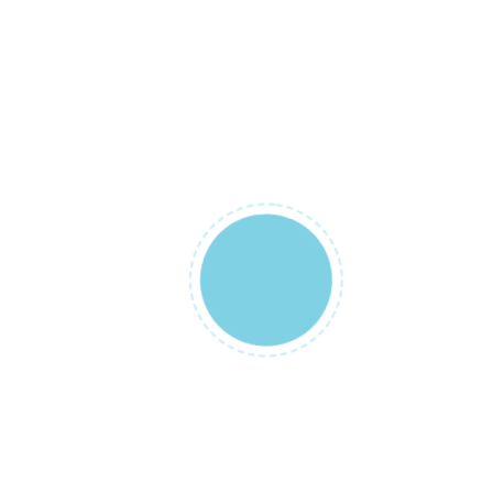
Beyaz Penye
Tulum ve
Battaniye
Takimi