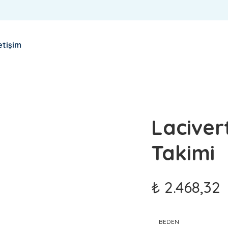
letişim
Login
Sign Up
Laciver
Takimi
₺
2.468,32
BEDEN