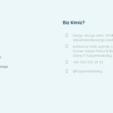
Biz Kimiz?
Kargo aliciya aittir. 300
alişverişlerde kargo be
barbaros mah.oymak ca
Sumer Hukuk Plaza B Bl
Daire:3 Tozpembebaby
p
+90 352 333 29 33
şmesi
@tozpembebaby