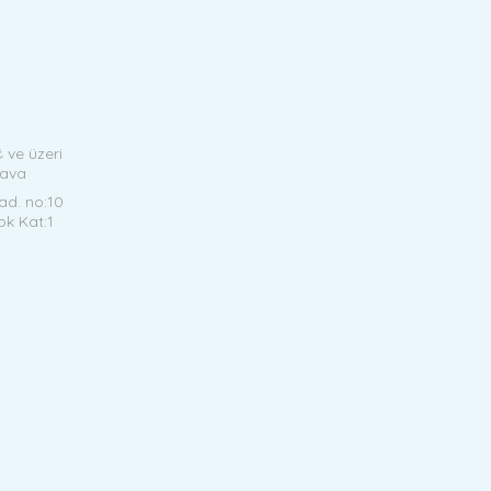
₺ ve üzeri
dava
d. no:10
ok Kat:1