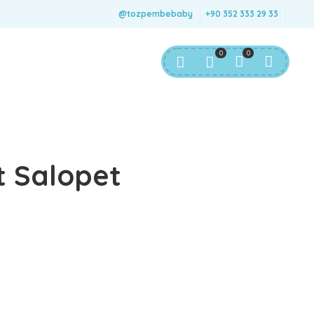
@tozpembebaby
+90 352 333 29 33
0
0
t Salopet