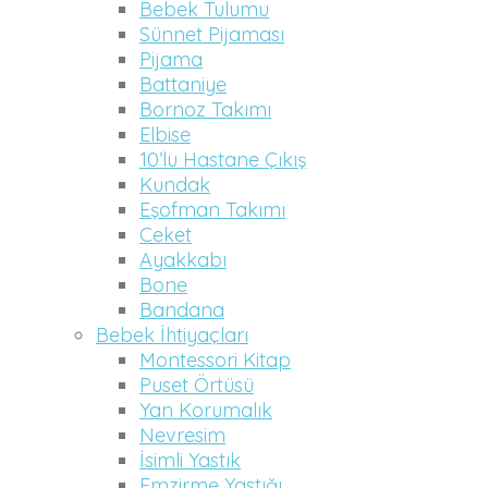
Bebek Tulumu
Sünnet Pijaması
Pijama
Battaniye
Bornoz Takımı
Elbise
10’lu Hastane Çıkış
Kundak
Eşofman Takımı
Ceket
Ayakkabı
Bone
Bandana
Bebek İhtiyaçları
Montessori Kitap
Puset Örtüsü
Yan Korumalık
Nevresim
İsimli Yastık
Emzirme Yastığı