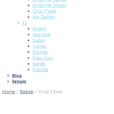
Emzirme Örtüsü
Örgü Puset
Anı Defteri
Ev
Kırlent
Havluluk
Supla
Çanta
Runner
Kapı Süsü
İsimlik
Paspas
Blog
İletişim
Home
/
Bebek
/
Kiraz Elbise