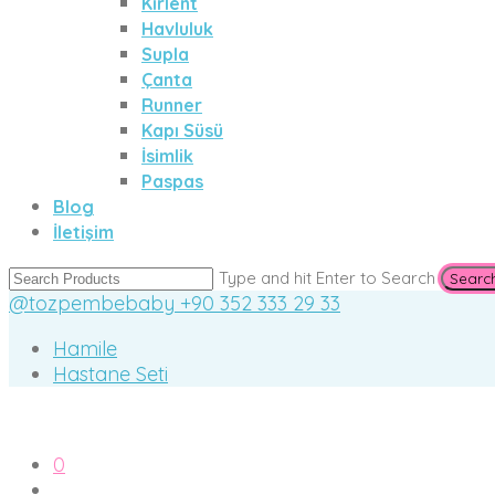
Kırlent
Havluluk
Supla
Çanta
Runner
Kapı Süsü
İsimlik
Paspas
Blog
İletişim
Type and hit Enter to Search
@tozpembebaby
+90 352 333 29 33
Hamile
Hastane Seti
0