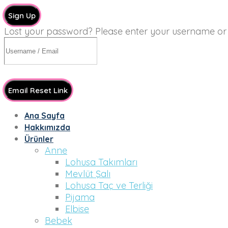
Sign Up
Lost your password? Please enter your username or em
Email Reset Link
Ana Sayfa
Hakkımızda
Ürünler
Anne
Lohusa Takımları
Mevlüt Şalı
Lohusa Taç ve Terliği
Pijama
Elbise
Bebek