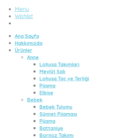
Menu
Wishlist
Ana Sayfa
Hakkımızda
Ürünler
Anne
Lohusa Takımları
Mevlüt Şalı
Lohusa Taç ve Terliği
Pijama
Elbise
Bebek
Bebek Tulumu
Sünnet Pijaması
Pijama
Battaniye
Bornoz Takımı