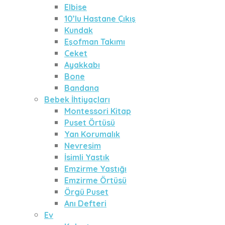
Elbise
10’lu Hastane Çıkış
Kundak
Eşofman Takımı
Ceket
Ayakkabı
Bone
Bandana
Bebek İhtiyaçları
Montessori Kitap
Puset Örtüsü
Yan Korumalık
Nevresim
İsimli Yastık
Emzirme Yastığı
Emzirme Örtüsü
Örgü Puset
Anı Defteri
Ev