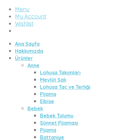
Menu
My Account
Wishlist
Ana Sayfa
Hakkımızda
Ürünler
Anne
Lohusa Takımları
Mevlüt Şalı
Lohusa Taç ve Terliği
Pijama
Elbise
Bebek
Bebek Tulumu
Sünnet Pijaması
Pijama
Battaniye