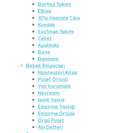
Bornoz Takımı
Elbise
10’lu Hastane Çıkış
Kundak
Eşofman Takımı
Ceket
Ayakkabı
Bone
Bandana
Bebek İhtiyaçları
Montessori Kitap
Puset Örtüsü
Yan Korumalık
Nevresim
İsimli Yastık
Emzirme Yastığı
Emzirme Örtüsü
Örgü Puset
Anı Defteri