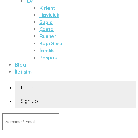
Ev
Kırlent
Havluluk
Supla
Çanta
Runner
Kapı Süsü
İsimlik
Paspas
Blog
İletişim
Login
Sign Up