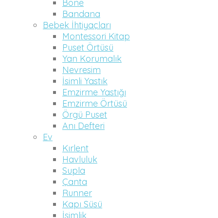
Bone
Bandana
Bebek İhtiyaçları
Montessori Kitap
Puset Örtüsü
Yan Korumalık
Nevresim
İsimli Yastık
Emzirme Yastığı
Emzirme Örtüsü
Örgü Puset
Anı Defteri
Ev
Kırlent
Havluluk
Supla
Çanta
Runner
Kapı Süsü
İsimlik