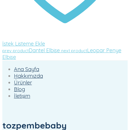
İstek Listeme Ekle
Dantel Elbise
Leopar Penye
prev product
next product
Elbise
Ana Sayfa
Hakkımızda
Ürünler
Blog
İletişim
tozpembebaby