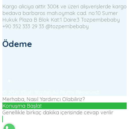
Kargo aliciya aittir. 300₺ ve üzeri alişverişlerde kargo
bedava
barbaros mah.oymak cad. no:10 Sumer
Hukuk Plaza B Blok Kat:1 Daire:3 Tozpembebaby
+90 352 333 29 33
@tozpembebaby
Ödeme
© 2021
XSoft Yazılım
All Rights Reserved.
Merhaba, Nasıl Yardımcı Olabiliriz?
Konuşma Başlat
Genellikle birkaç dakika içerisinde cevap verilir