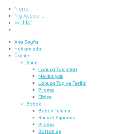
Menu
My Account
Wishlist
Ana Sayfa
Hakkımızda
Ürünler
Anne
Lohusa Takımları
Mevlüt Şalı
Lohusa Taç ve Terliği
Pijama
Elbise
Bebek
Bebek Tulumu
Sünnet Pijaması
Pijama
Battaniye