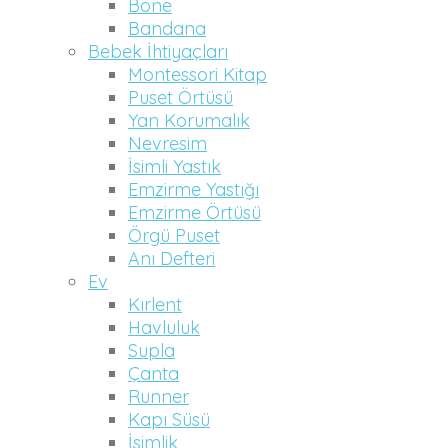
Bone
Bandana
Bebek İhtiyaçları
Montessori Kitap
Puset Örtüsü
Yan Korumalık
Nevresim
İsimli Yastık
Emzirme Yastığı
Emzirme Örtüsü
Örgü Puset
Anı Defteri
Ev
Kırlent
Havluluk
Supla
Çanta
Runner
Kapı Süsü
İsimlik