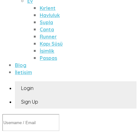
Ev
Kırlent
Havluluk
Supla
Çanta
Runner
Kapı Süsü
İsimlik
Paspas
Blog
İletişim
Login
Sign Up