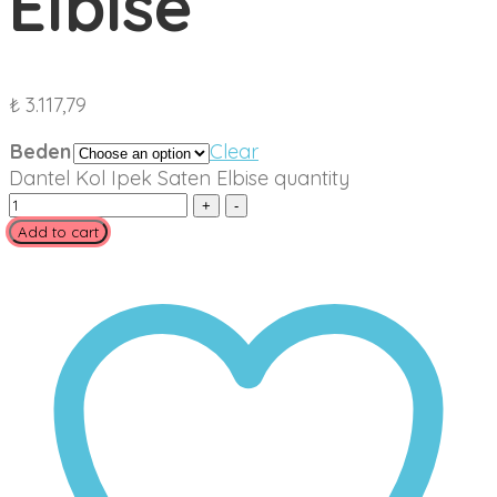
Elbise
₺
3.117,79
Beden
Clear
Dantel Kol Ipek Saten Elbise quantity
Add to cart