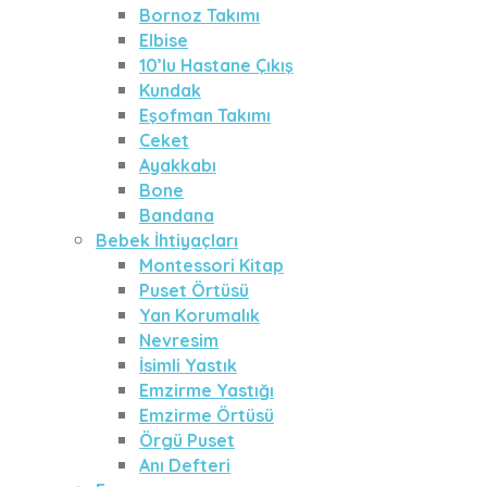
Bornoz Takımı
Elbise
10’lu Hastane Çıkış
Kundak
Eşofman Takımı
Ceket
Ayakkabı
Bone
Bandana
Bebek İhtiyaçları
Montessori Kitap
Puset Örtüsü
Yan Korumalık
Nevresim
İsimli Yastık
Emzirme Yastığı
Emzirme Örtüsü
Örgü Puset
Anı Defteri