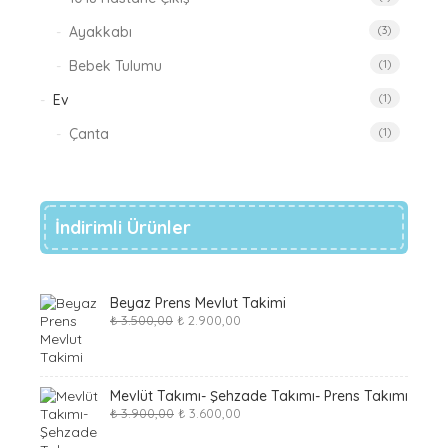
Ayakkabı
(3)
Bebek Tulumu
(1)
Ev
(1)
Çanta
(1)
İndirimli Ürünler
Beyaz Prens Mevlut Takimi
Original
Current
₺
3.500,00
₺
2.900,00
price
price
was:
is:
₺ 3.500,00.
₺ 2.900,00.
Mevlüt Takımı- Şehzade Takımı- Prens Takımı
Original
Current
₺
3.900,00
₺
3.600,00
price
price
was:
is: