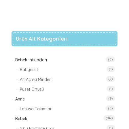
Ekle
İstek
Kostumu- Prens Takimi- Mevlut Takimi
Listeme
Ekle
Ürün Alt Kategorileri
Bebek İhtiyaçları
(5)
Babynest
(1)
Alt Açma Minderi
(2)
Puset Örtüsü
(1)
Anne
(9)
Lohusa Takımları
(5)
Bebek
(187)
10'lu Hastane Çıkış
(1)