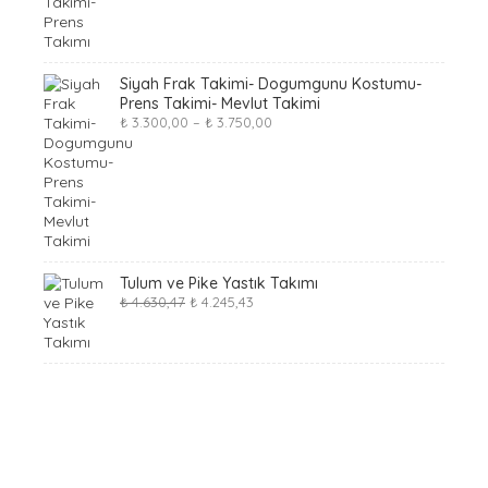
₺ 3.900,00.
₺ 3.600,00.
Siyah Frak Takimi- Dogumgunu Kostumu-
Prens Takimi- Mevlut Takimi
₺
3.300,00
–
₺
3.750,00
Tulum ve Pike Yastık Takımı
Original
Current
₺
4.630,47
₺
4.245,43
price
price
was:
is:
₺ 4.630,47.
₺ 4.245,43.