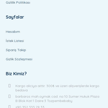
Gizlilik Politikası
Sayfalar
Hesabım
İstek Listesi
Sipariş Takip
Gizlik Sözleşmesi
Biz Kimiz?
Kargo aliciya aittir. 300₺ ve üzeri alişverişlerde kargo
bedava
barbaros mah.oymak cad. no:10 Sumer Hukuk Plaza
B Blok Kat:1 Daire:3 Tozpembebaby
+90 352 333 29 33