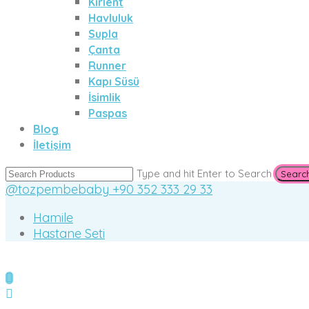
Kırlent
Havluluk
Supla
Çanta
Runner
Kapı Süsü
İsimlik
Paspas
Blog
İletişim
Type and hit Enter to Search
@tozpembebaby
+90 352 333 29 33
Hamile
Hastane Seti