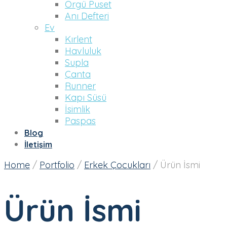
Örgü Puset
Anı Defteri
Ev
Kırlent
Havluluk
Supla
Çanta
Runner
Kapı Süsü
İsimlik
Paspas
Blog
İletişim
Home
/
Portfolio
/
Erkek Çocukları
/
Ürün İsmi
Ürün İsmi