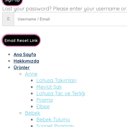
Lost your password? Please enter your username or em
Email Reset Link
Ana Sayfa
Hakkımızda
Ürünler
Anne
Lohusa Takımları
Mevlüt Şalı
Lohusa Taç ve Terliği
Pijama
Elbise
Bebek
Bebek Tulumu
Sünnet Pijaması