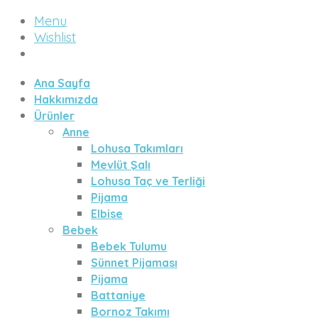
Menu
Wishlist
Ana Sayfa
Hakkımızda
Ürünler
Anne
Lohusa Takımları
Mevlüt Şalı
Lohusa Taç ve Terliği
Pijama
Elbise
Bebek
Bebek Tulumu
Sünnet Pijaması
Pijama
Battaniye
Bornoz Takımı