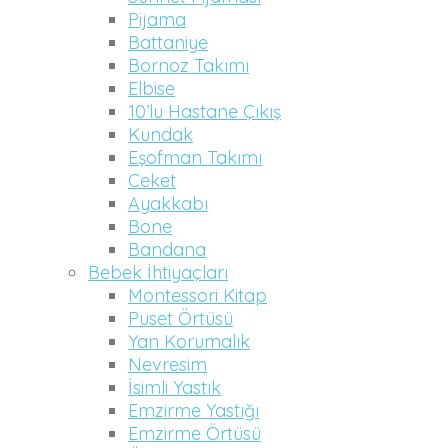
Pijama
Battaniye
Bornoz Takımı
Elbise
10’lu Hastane Çıkış
Kundak
Eşofman Takımı
Ceket
Ayakkabı
Bone
Bandana
Bebek İhtiyaçları
Montessori Kitap
Puset Örtüsü
Yan Korumalık
Nevresim
İsimli Yastık
Emzirme Yastığı
Emzirme Örtüsü