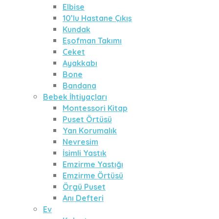
Elbise
10’lu Hastane Çıkış
Kundak
Eşofman Takımı
Ceket
Ayakkabı
Bone
Bandana
Bebek İhtiyaçları
Montessori Kitap
Puset Örtüsü
Yan Korumalık
Nevresim
İsimli Yastık
Emzirme Yastığı
Emzirme Örtüsü
Örgü Puset
Anı Defteri
Ev