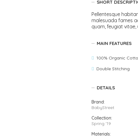
SHORT DESCRIPT
Pellentesque habitan
malesuada fames ac
quam, feugiat vitae, 
MAIN FEATURES
100% Organic Cott
Double Stitching
DETAILS
Brand:
BabyStreet
Collection:
Spring '19
Materials: