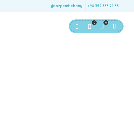
@tozpembebaby
+90 352 333 29 33
0
0