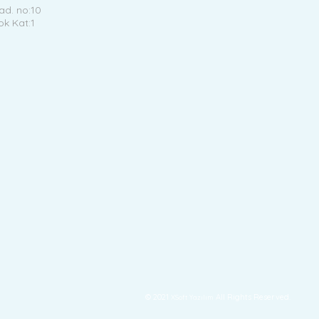
d. no:10
ok Kat:1
© 2021
All Rights Reserved.
XSoft Yazılım