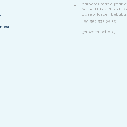
barbaros mah.oymak ca
Sumer Hukuk Plaza B Bl
Daire:3 Tozpembebaby
p
+90 352 333 29 33
şmesi
@tozpembebaby