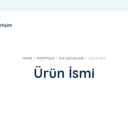
letişim
Login
Sign Up
HOME
/
PORTFOLIO
/
KIZ ÇOCUKLARI
/
ÜRÜN İSMI
Ürün İsmi